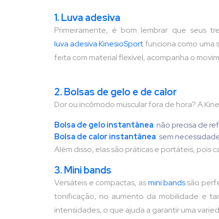
1. Luva adesiva
Primeiramente, é bom lembrar que seus tre
luva adesiva KinesioSport
funciona como uma se
feita com material flexível, acompanha o movi
2. Bolsas de gelo e de calor
Dor ou incômodo muscular fora de hora? A Kin
Bolsa de gelo instantânea
: não precisa de r
Bolsa de calor instantânea
: sem necessidade
Além disso, elas são práticas e portáteis, pois
3. Mini bands
Versáteis e compactas, as
mini bands
são perfe
tonificação, no aumento da mobilidade e ta
intensidades, o que ajuda a garantir uma varie