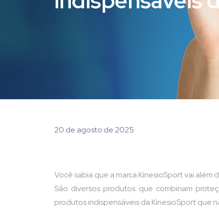
indispensáveis 
20 de agosto de 2025
Você sabia que a marca KinesioSport vai além
São diversos produtos que combinam proteçã
produtos indispensáveis da KinesioSport que nã