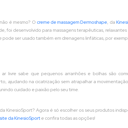
m, não é mesmo? O
creme de massagem Dermoshape
, da
Kinesi
de, foi desenvolvido para massagens terapêuticas, relaxantes ou 
e pode ser usado também em drenagens linfáticas, por exempl
ao ar livre sabe que pequenos arranhões e bolhas são com
rto, ajudando na cicatrização sem atrapalhar a movimentação.
unindo cuidado e paixão pelo seu time.
a KinesioSport? Agora é só escolher os seus produtos indis
site da KinesioSport
e confira todas as opções!