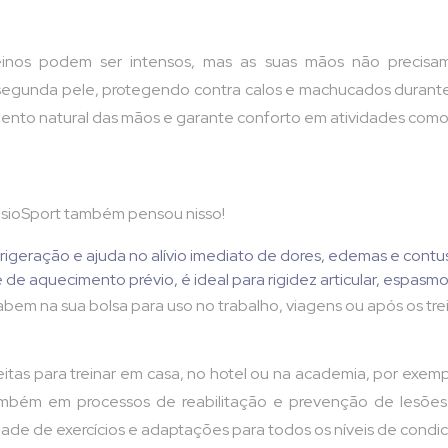
inos podem ser intensos, mas as suas mãos não precisam
gunda pele, protegendo contra calos e machucados durante ex
mento natural das mãos e garante conforto em atividades como 
esioSport também pensou nisso!
efrigeração e ajuda no alívio imediato de dores, edemas e contu
 de aquecimento prévio, é ideal para rigidez articular, espasm
 cabem na sua bolsa para uso no trabalho, viagens ou após os tre
itas para treinar em casa, no hotel ou na academia, por exempl
mbém em processos de reabilitação e prevenção de lesões. 
dade de exercícios e adaptações para todos os níveis de condic