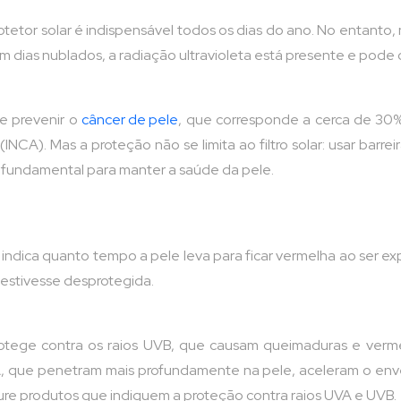
etor solar é indispensável todos os dias do ano. No entanto, 
em dias nublados, a radiação ultravioleta está presente e pode 
de prevenir o
câncer de pele
, que corresponde a cerca de 30%
INCA). Mas a proteção não se limita ao filtro solar: usar barre
fundamental para manter a saúde da pele.
Ela indica quanto tempo a pele leva para ficar vermelha ao ser 
 estivesse desprotegida.
rotege contra os raios UVB, que causam queimaduras e verme
A, que penetram mais profundamente na pele, aceleram o env
cure produtos que indiquem a proteção contra raios UVA e UVB.