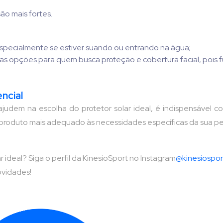
são mais fortes.
 especialmente se estiver suando ou entrando na água;
as opções para quem busca proteção e cobertura facial, pois f
ncial
judem na escolha do protetor solar ideal, é indispensável c
o produto mais adequado às necessidades específicas da sua pe
 ideal? Siga o perfil da KinesioSport no Instagram
@kinesiosport
ovidades!