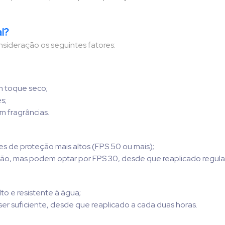
l?
onsideração os seguintes fatores:
m toque seco;
s;
m fragrâncias.
es de proteção mais altos (FPS 50 ou mais);
ão, mas podem optar por FPS 30, desde que reaplicado regul
lto e resistente à água;
ser suficiente, desde que reaplicado a cada duas horas.