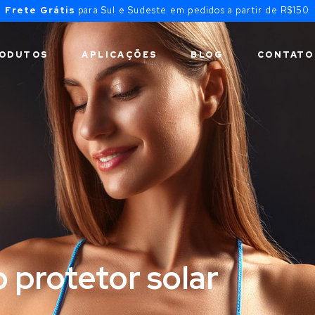
Frete Grátis
para Sul e Sudeste em pedidos a partir de R$150
ODUTOS
APLICAÇÕES
BLOG
CONTATO
 protetor solar