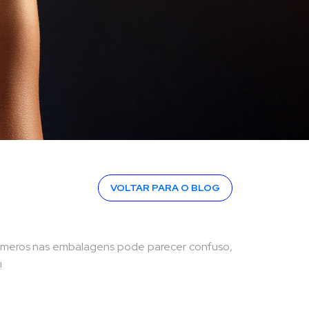
VOLTAR PARA O BLOG
s números nas embalagens pode parecer confuso,
!