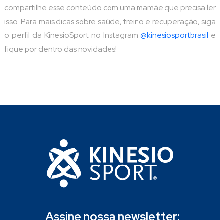
compartilhe esse conteúdo com uma mamãe que precisa ler
isso. Para mais dicas sobre saúde, treino e recuperação, siga
o perfil da KinesioSport no Instagram
@kinesiosportbrasil
e
fique por dentro das novidades!
Assine nossa newsletter: